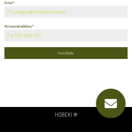
Email
*
Número de teléfono
*
Inscríbete
HOBEKI ®