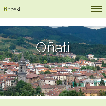
Oñati
es