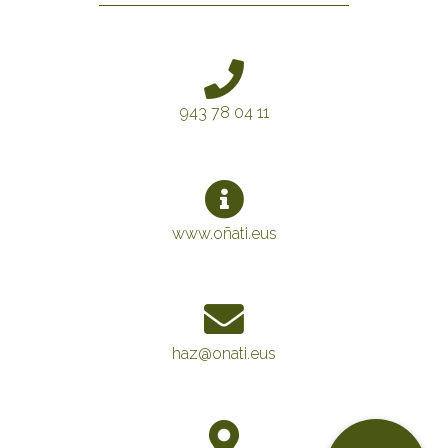
943 78 04 11
www.oñati.eus
haz@onati.eus