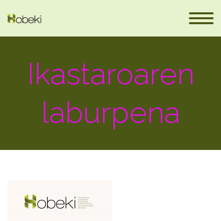
Ikastaroaren
laburpena
es