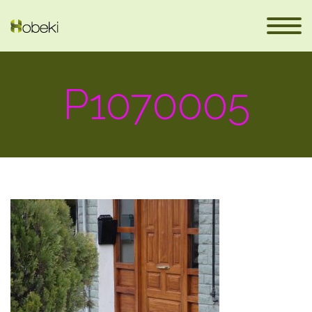
P1070005
es