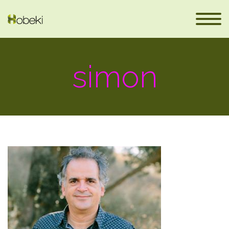
simon
es