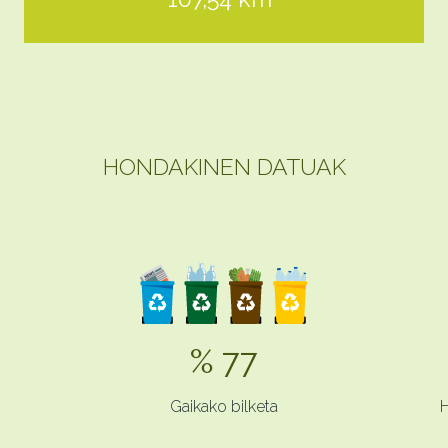
HONDAKINEN DATUAK
% 77
Gaikako bilketa
H