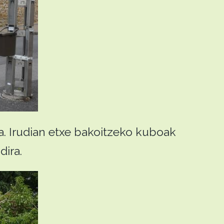
ra. Irudian etxe bakoitzeko kuboak
dira.