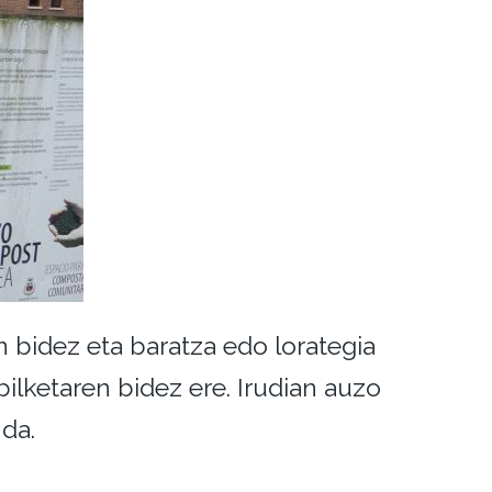
 bidez eta baratza edo lorategia
bilketaren bidez ere. Irudian auzo
da.