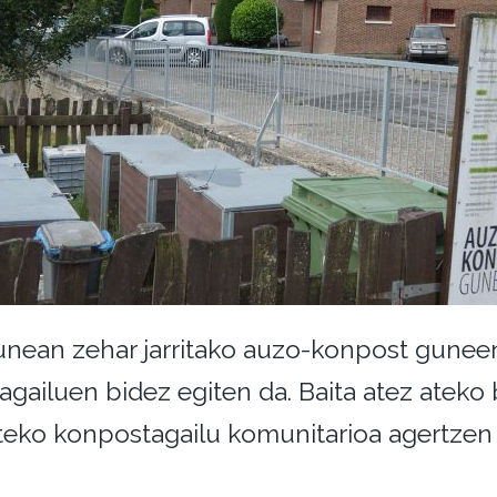
nean zehar jarritako auzo-konpost guneen
gailuen bidez egiten da. Baita atez ateko 
teko konpostagailu komunitarioa agertzen 