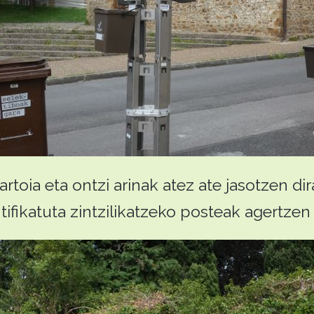
artoia eta ontzi arinak atez ate jasotzen di
tifikatuta zintzilikatzeko posteak agertzen 