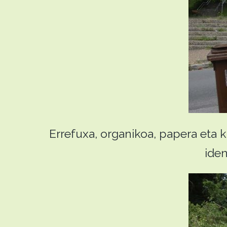
Errefuxa, organikoa, papera eta k
iden