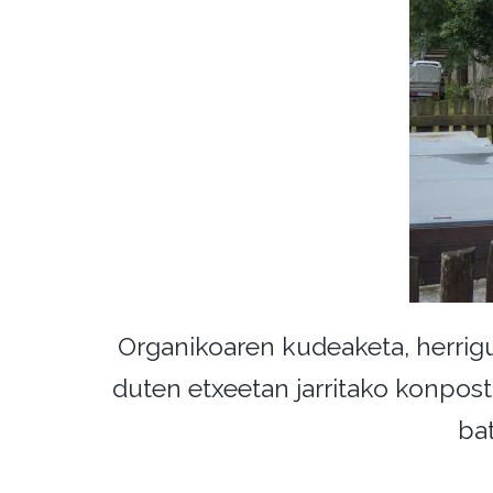
Organikoaren kudeaketa, herrigu
duten etxeetan jarritako konposta
ba