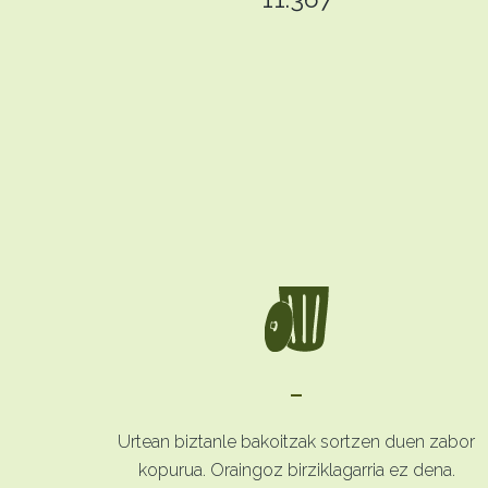
-
Urtean biztanle bakoitzak sortzen duen zabor
kopurua. Oraingoz birziklagarria ez dena.