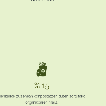
% 15
erritarrak zuzenean konpostatzen duten sortutako
organikoaren maila.