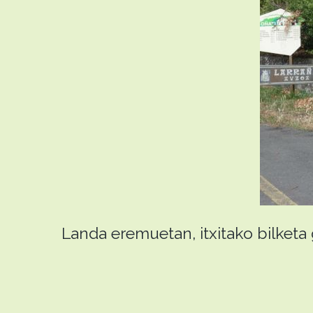
Landa eremuetan, itxitako bilket