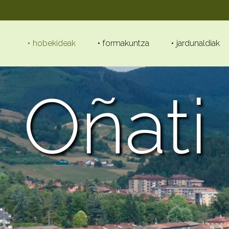
hobekideak
formakuntza
jardunaldiak
Oñati