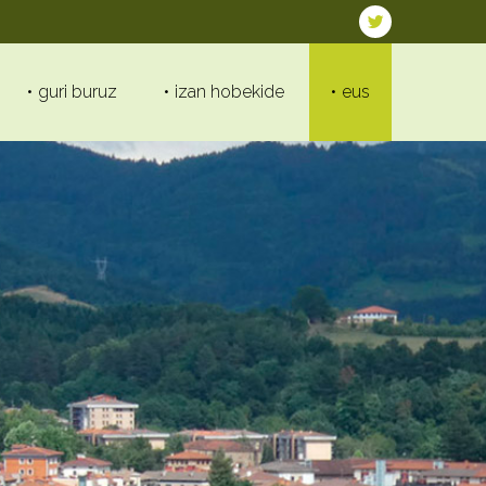
guri buruz
izan hobekide
eus