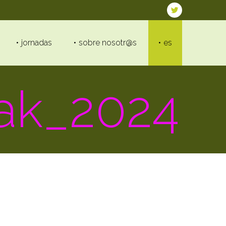
jornadas
sobre nosotr@s
es
iak_2024