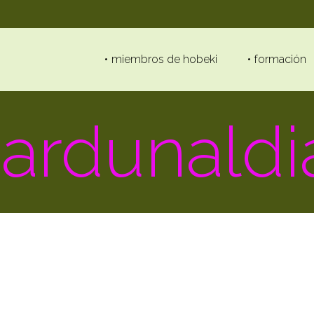
miembros de hobeki
formación
_jardunald