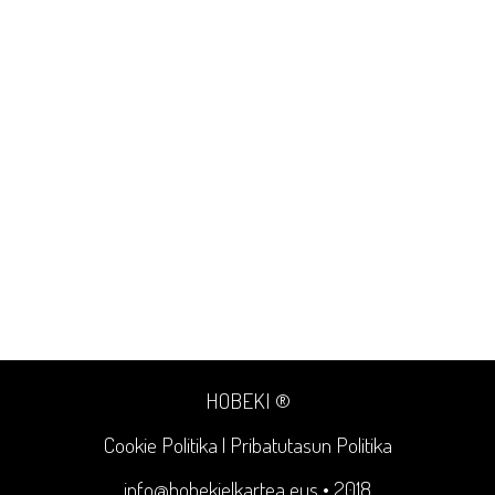
HOBEKI ®
Cookie Politika
|
Pribatutasun Politika
info@hobekielkartea.eus
• 2018