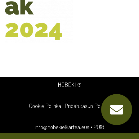
HOBEKI ®
Cookie Politika
|
Pribatutasun Politika
info@hobekielkartea.eus
• 2018