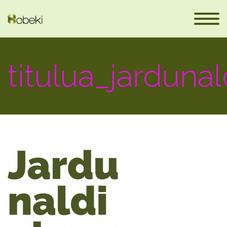
titulua_jarduna
en