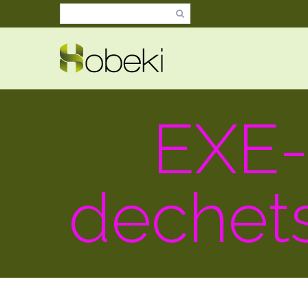
EXE
dechet