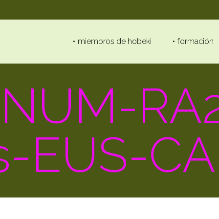
miembros de hobeki
formación
-NUM-RA2
s-EUS-CA