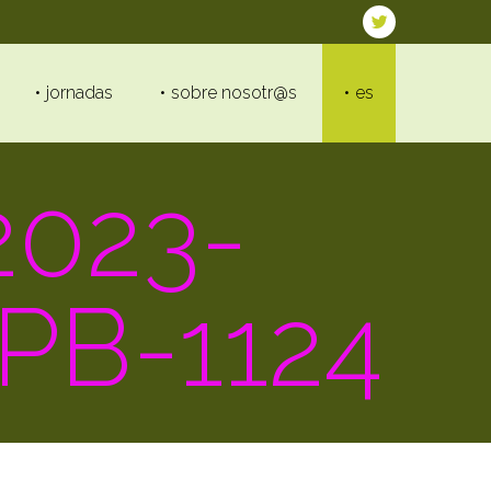
jornadas
sobre nosotr@s
es
023-
PB-1124