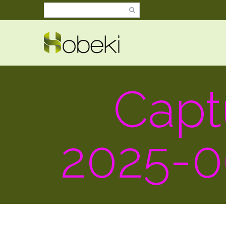
Capt
2025-06