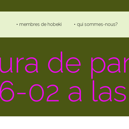
membres de hobeki
qui sommes-nous?
ura de pan
-02 a las