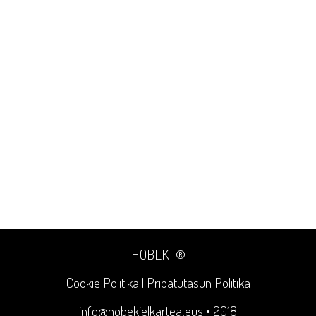
HOBEKI ®
Cookie Politika
|
Pribatutasun Politika
info@hobekielkartea.eus
• 2018