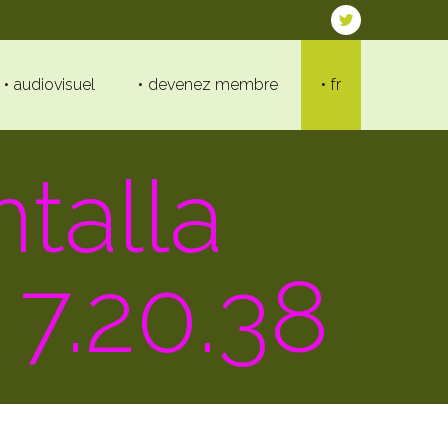
audiovisuel
devenez membre
fr
talla
 7.20.38