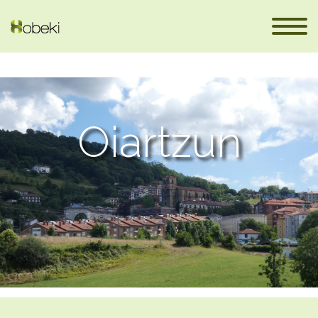
Oiartzun
fr