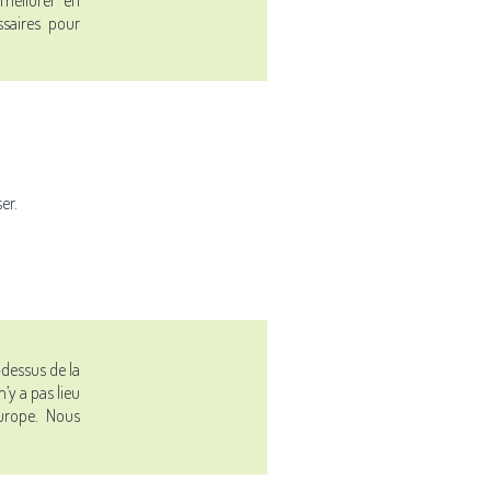
saires pour
er.
-dessus de la
’y a pas lieu
Europe. Nous