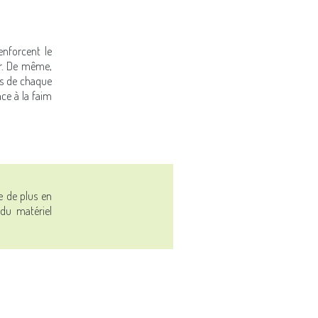
enforcent le
ier. De même,
ns de chaque
ce à la faim
e de plus en
 du matériel