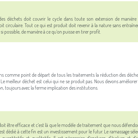
des déchets doit couvrir le cycle dans toute son extension de manière
it circulaire. Tout ce qui est produit doit revenir à la nature sans entraîn
 si possible, de manière à ce qu’on puisse en tirer profit.
s comme point de départ de tous les traitements la réduction des déch
 Le meilleur déchet est celui qui ne se produit pas. Nous devons améliorer
n, toujours avec la ferme implication des institutions.
doit être efficace et c’est là que le modèle de traitement que nous défendo
est dédié à cette fin est un investissement pour le futur. Le ramassage sél
quantitatifs et qualitatifs. Il est nécessaire d’analyser, d’évaluer et d