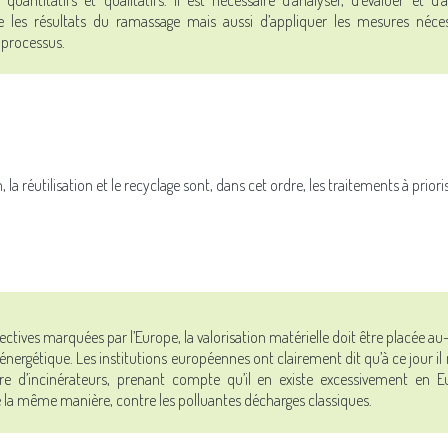
 les résultats du ramassage mais aussi d’appliquer les mesures néces
 processus.
 la réutilisation et le recyclage sont, dans cet ordre, les traitements à prioris
rectives marquées par l’Europe, la valorisation matérielle doit être placée au
 énergétique. Les institutions européennes ont clairement dit qu’à ce jour il n
re d’incinérateurs, prenant compte qu’il en existe excessivement en 
la même manière, contre les polluantes décharges classiques.