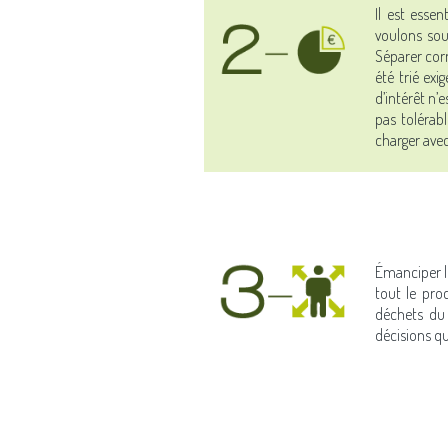
Il est esse
voulons sou
Séparer corr
été trié exi
d’intérêt n’
pas tolérabl
charger avec
Émanciper le
tout le pro
déchets du 
décisions qu