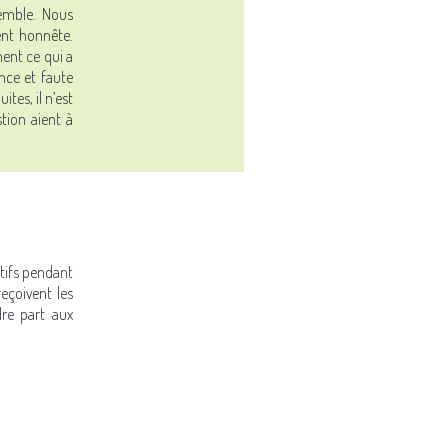
semble. Nous
ent honnête.
ment ce qui a
ence et faute
tes, il n’est
stion aient à
ctifs pendant
eçoivent les
dre part aux