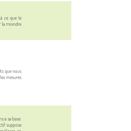
 à ce que le
er la moindre
ets que nous
 les mesures
ns a sa base.
ectif suppose
’améliorer en