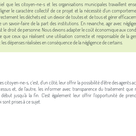
ntiel que les citoyen-ne-s et les organisations municipales travaillent en
ligner le caractère collectif de ce projet et la nécessité d’un comportem
ectement les déchets est un devoir de toutes et de tous et gérer efficace
ge un savoir-faire de la part des institutions. En revanche, agir avec néglig
est le droit de personne. Nous devons adapter le coût économique aux condui
e que ceux qui réalisent une utilisation correcte et responsable de la ge
 les dépenses réalisées en conséquence de la négligence de certains.
s citoyen-ne-s, c’est, d’un côté, leur offrir la possibilité d’être des agents a
cessus et, de l’autre, les informer avec transparence du traitement que r
début jusqu’à la fin. C’est également leur offrir l’opportunité de pren
i sont prises à ce sujet.