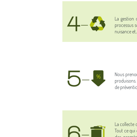
La gestion 
processus so
nuisance et,
Nous prenon
produisons.
de préventio
La collecte 
Tout ce qui 
des progrès 