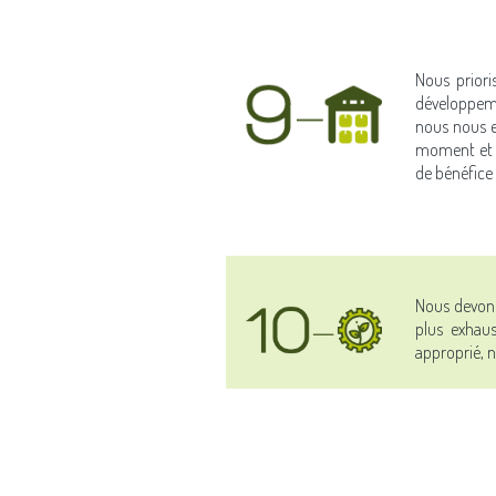
Nous priori
développemen
nous nous e
moment et é
de bénéfice 
Nous devons
plus exhaus
approprié, n