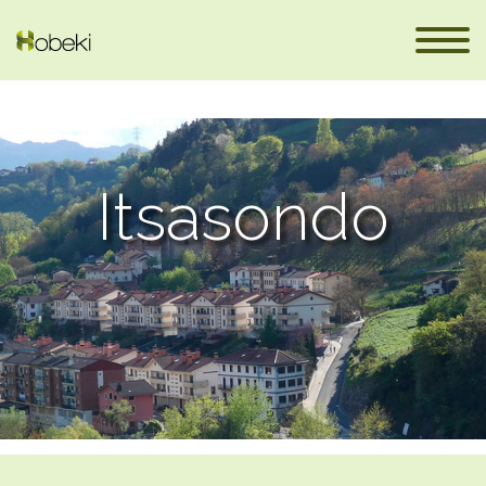
Itsasondo
fr