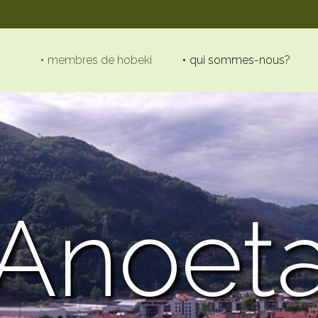
membres de hobeki
qui sommes-nous?
Anoet