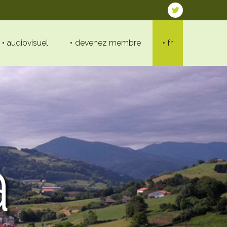
audiovisuel
devenez membre
fr
a