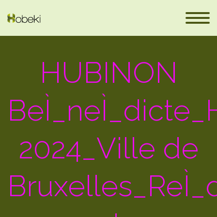
HUBINON
BeÌ_neÌ_dicte
2024_Ville de
fr
Bruxelles_ReÌ_