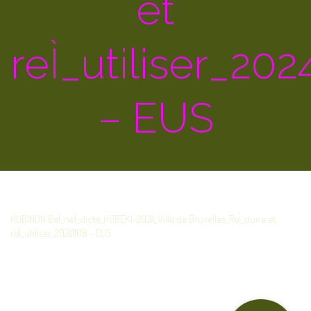
et
reÌ_utiliser_20
– EUS
HUBINON BeÌ_neÌ_dicte_HOBEKI-2024_Ville de Bruxelles_ReÌ_duire et
reÌ_utiliser_20241108 - EUS