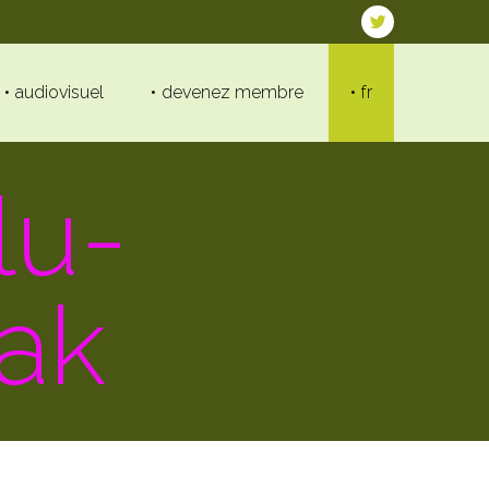
audiovisuel
devenez membre
fr
lu-
ak