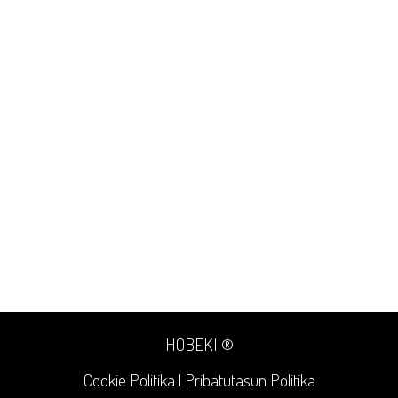
HOBEKI ®
Cookie Politika
|
Pribatutasun Politika