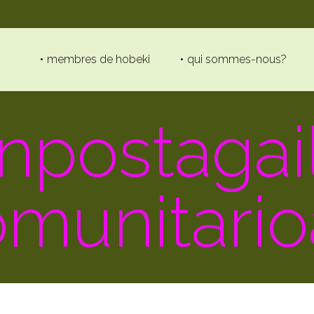
membres de hobeki
qui sommes-nous?
npostagai
omunitario