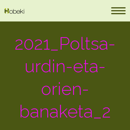
2021_Poltsa-
urdin-eta-
orien-
fr
banaketa_2