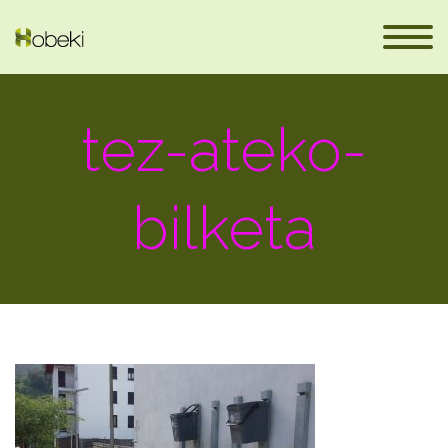
tez-ateko-
bilketa
eus