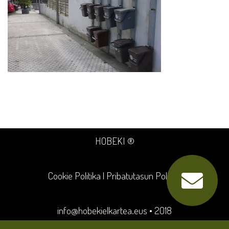
HOBEKI ®
Cookie Politika
|
Pribatutasun Politika
info@hobekielkartea.eus
• 2018