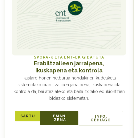
SPORA-K ETA ENT-EK GIDATUTA
Erabiltzaileen jarraipena,
ikuskapena eta kontrola
Ikastaro honen helburua hondakinen kudeaketa
sistemetako erabiltzaileen jarraipena, ikuskapena eta
kontrola da, bai atez ateko eta baita itxitako edukiontzien
bidezko sistemetan.
SARTU
EMAN
INFO.
IZENA
GEHIAGO