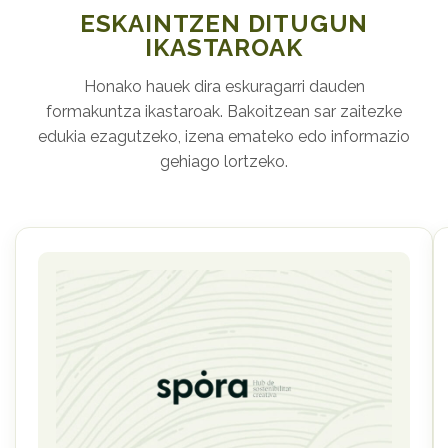
ESKAINTZEN DITUGUN
IKASTAROAK
Honako hauek dira eskuragarri dauden
formakuntza ikastaroak. Bakoitzean sar zaitezke
edukia ezagutzeko, izena emateko edo informazio
gehiago lortzeko.