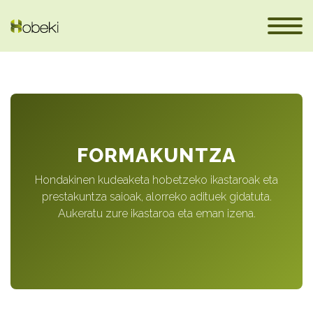
FORMAKUNTZA
Hondakinen kudeaketa hobetzeko ikastaroak eta
prestakuntza saioak, alorreko adituek gidatuta.
Aukeratu zure ikastaroa eta eman izena.
eus