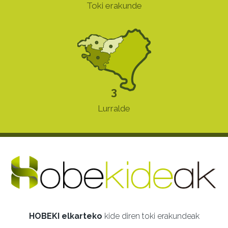
Toki erakunde
3
Lurralde
HOBEKI elkarteko
kide diren toki erakundeak