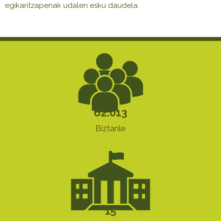
egikaritzapenak udalen esku daudela.
62.013
Biztanle
15