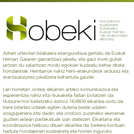
Azken urteotan bilakaera esanguratsua gertatu da Euskal
Herrian. Gaiaren garrantziaz jabetu, eta gaur inork gutxik
jartzen du zalantzan modu egokian kudeatu behar direla
hondakinak. Herritarrok nahiz herri-erakundeok arduraz eta
erantzukizunez jokatzera behartuta gaude.
Lan honetan, ordea, elkarren arteko komunikazioa eta
esperientzia nahiz iritzi-trukaketa faltan botatzen da.
Hutsune hori betetzeko asmoz, HOBEKI elkartea sortu da,
bere bitartez udalek egiten dutena beste udalen
ezagupenera iritsi dadin, eta ondorio zuzeneko ekimenak
guztien artean partekatuak izan daitezen. Elkarlana eta
koordinazioa helburu dituen elkartea da, betiere kontuan
hartuta hondakinen kudeaketa eta horren inguruko