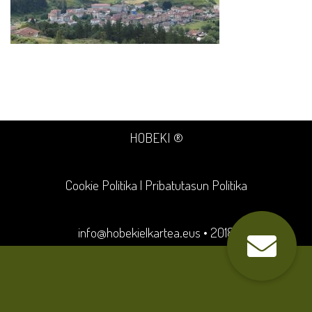
HOBEKI ®
Cookie Politika
|
Pribatutasun Politika
info@hobekielkartea.eus
• 2018