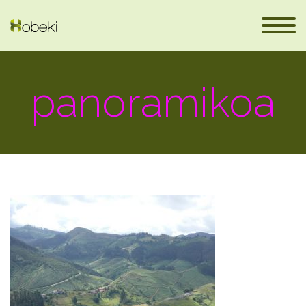
panoramikoa
eus