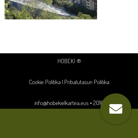
HOBEKI ®
Cookie Politika
|
Pribatutasun Politika
info@hobekielkartea.eus
• 2018