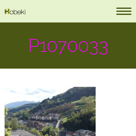
P1070033
eus