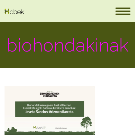
biohondakinak
eus