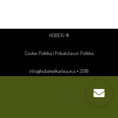
HOBEKI ®
Cookie Politika
|
Pribatutasun Politika
info@hobekielkartea.eus
• 2018