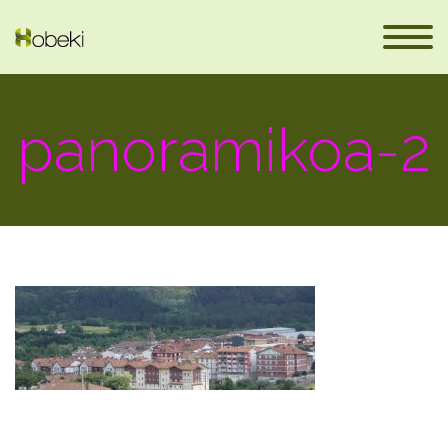
panoramikoa-2
eus