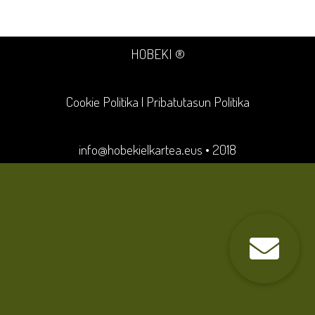
HOBEKI ®
Cookie Politika
|
Pribatutasun Politika
info@hobekielkartea.eus
• 2018