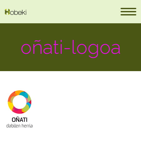
oñati-logoa
eus