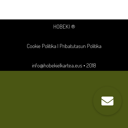
HOBEKI ®
Cookie Politika
|
Pribatutasun Politika
info@hobekielkartea.eus
• 2018