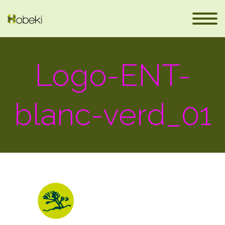
Logo-ENT-
blanc-verd_01
eus