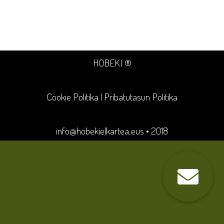
HOBEKI ®
Cookie Politika
|
Pribatutasun Politika
info@hobekielkartea.eus
• 2018