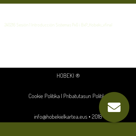
240216 Sesión 1 Introducción Sistemas PxG i BxP_Hobeki_vfinal
HOBEKI ®
Cookie Politika
|
Pribatutasun Politika
info@hobekielkartea.eus
• 2018