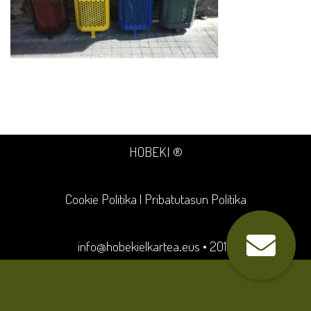
HOBEKI ®
Cookie Politika
|
Pribatutasun Politika
info@hobekielkartea.eus
• 2018