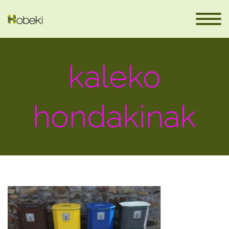
kaleko
hondakinak
eus