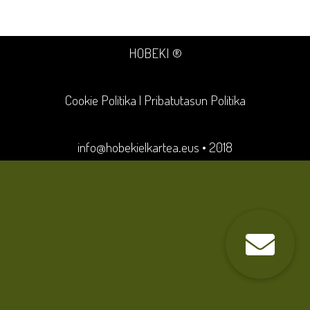
HOBEKI ®
Cookie Politika
|
Pribatutasun Politika
info@hobekielkartea.eus
• 2018