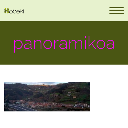
panoramikoa
eus