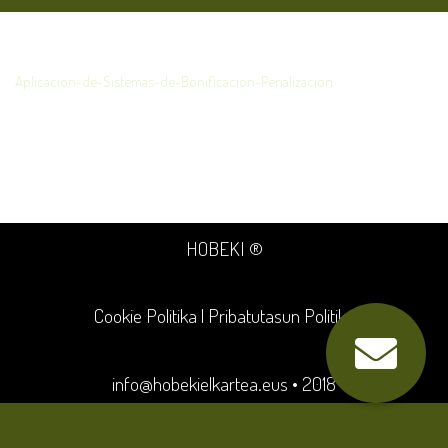
Aplicacion-de-Sistemas-de-Bonificacion-Penalizacion
HOBEKI ®
Cookie Politika
|
Pribatutasun Politika
info@hobekielkartea.eus
• 2018