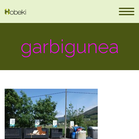
garbigunea
eus