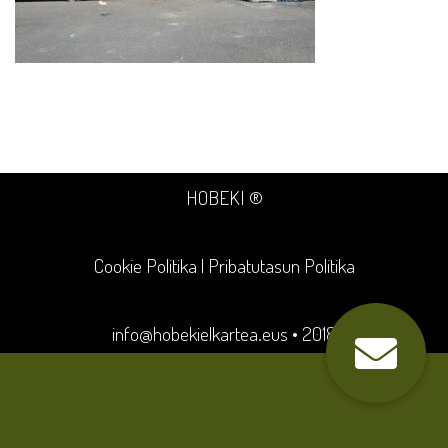
HOBEKI ®
Cookie Politika
|
Pribatutasun Politika
info@hobekielkartea.eus
• 2018