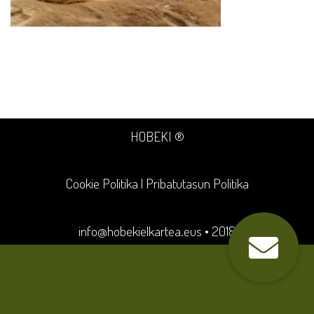
HOBEKI ®
Cookie Politika
|
Pribatutasun Politika
info@hobekielkartea.eus
• 2018