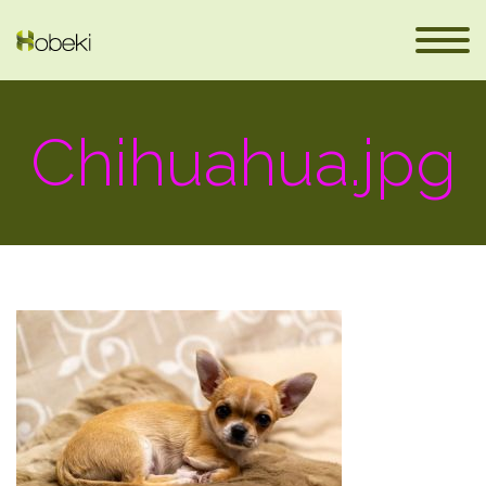
Chihuahua.jpg
eus