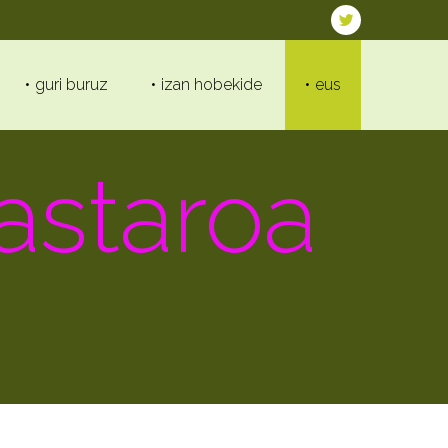
guri buruz
izan hobekide
eus
kastaroa