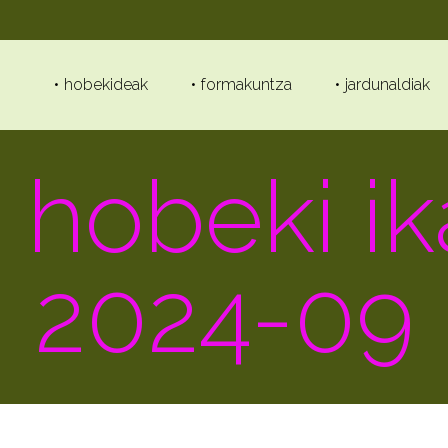
hobekideak
formakuntza
jardunaldiak
 hobeki i
2024-09