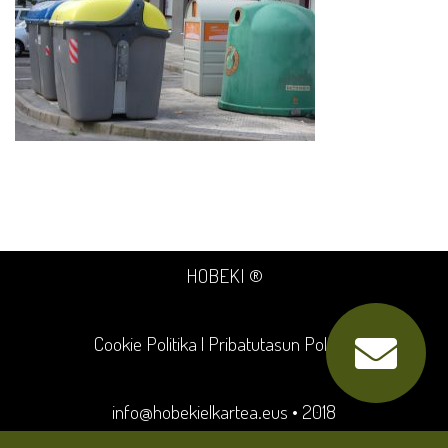
HOBEKI ®
Cookie Politika
|
Pribatutasun Politika
info@hobekielkartea.eus
• 2018