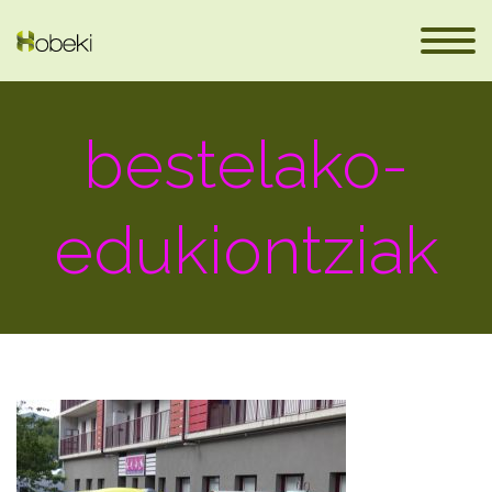
bestelako-
edukiontziak
en