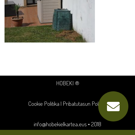
HOBEKI ®
Cookie Politika
|
Pribatutasun Politika
info@hobekielkartea.eus
• 2018