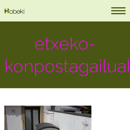
etxeko-
konpostagailua
en