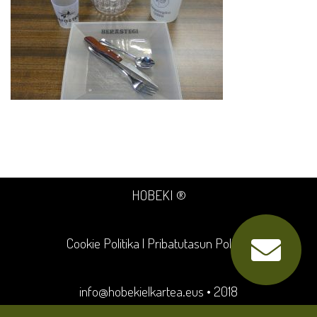
HOBEKI ®
Cookie Politika
|
Pribatutasun Politika
info@hobekielkartea.eus
• 2018