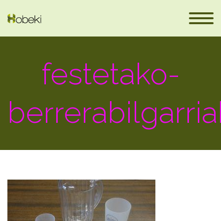
festetako-
berrerabilgarria
en