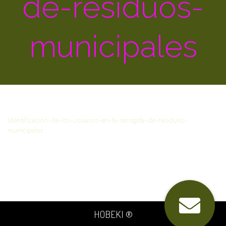
de-residuos-
municipales
Identificación-de-los-usuarios-en-la-recogida-de-residuos-
municipales
HOBEKI ®