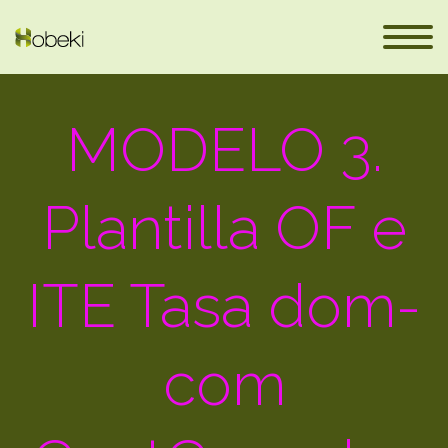
MODELO 3.
Plantilla OF e
ITE Tasa dom-
en
com