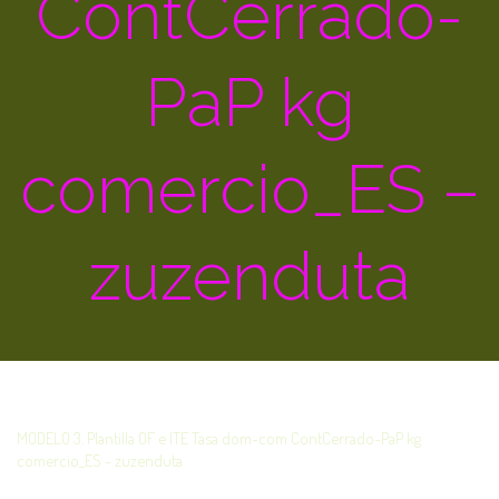
ContCerrado-
PaP kg
comercio_ES –
zuzenduta
MODELO 3. Plantilla OF e ITE Tasa dom-com ContCerrado-PaP kg
comercio_ES - zuzenduta