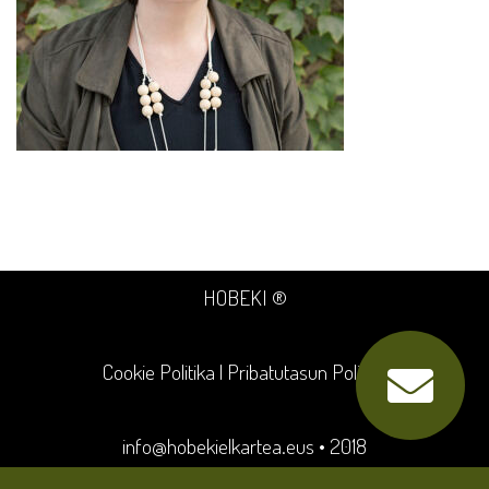
HOBEKI ®
Cookie Politika
|
Pribatutasun Politika
info@hobekielkartea.eus
• 2018