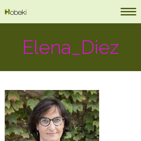
Elena_Diez
eus