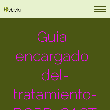
Guia-
encargado-
del-
eus
tratamiento-