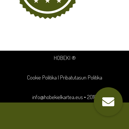
HOBEKI ®
Cookie Politika
|
Pribatutasun Politika
info@hobekielkartea.eus
• 2018