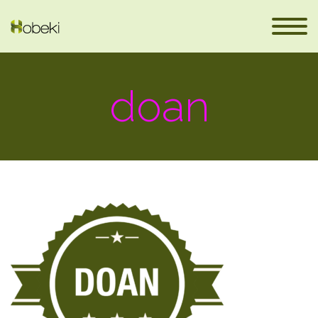
doan
eus