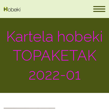
Kartela hobeki
TOPAKETAK
2022-01
eus