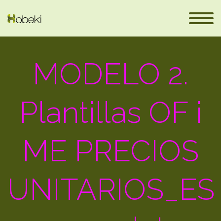
MODELO 2.
Plantillas OF i
ME PRECIOS
eus
UNITARIOS_ES