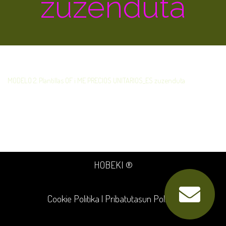
zuzenduta
MODELO 2. Plantillas OF i ME PRECIOS UNITARIOS_ES zuzenduta
HOBEKI ®
Cookie Politika
|
Pribatutasun Politika