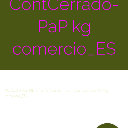
ContCerrado-
PaP kg
comercio_ES
MODELO 3. Plantilla OF e ITE Tasa dom-com ContCerrado-PaP kg
comercio_ES