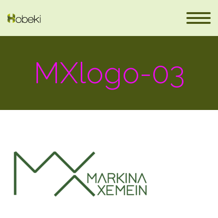
MXlogo-03
eus