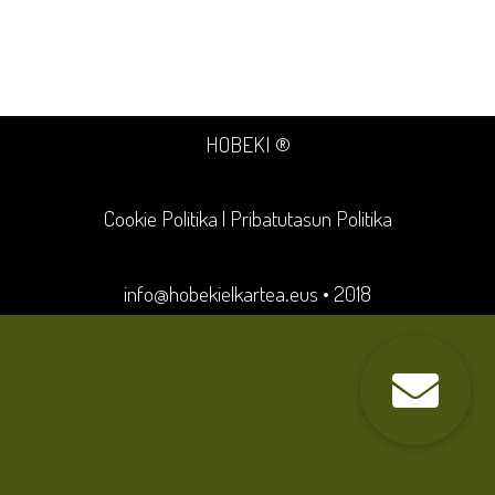
HOBEKI ®
Cookie Politika
|
Pribatutasun Politika
info@hobekielkartea.eus
• 2018