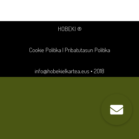
HOBEKI ®
Cookie Politika
|
Pribatutasun Politika
info@hobekielkartea.eus
• 2018