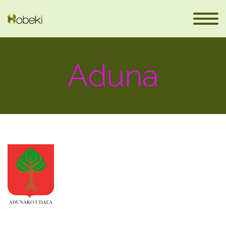
Aduna
eus