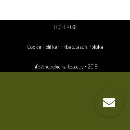
HOBEKI ®
Cookie Politika
|
Pribatutasun Politika
info@hobekielkartea.eus
• 2018