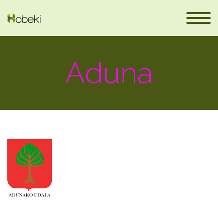
Aduna
eus