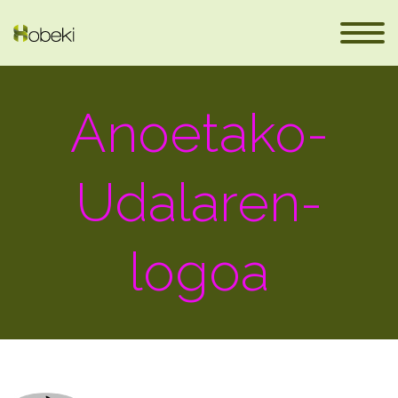
Anoetako-
Udalaren-
logoa
eus