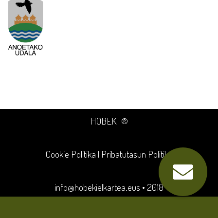
HOBEKI ®
Cookie Politika
|
Pribatutasun Politika
info@hobekielkartea.eus
• 2018