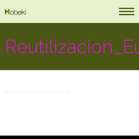
Reutilizacion_E
Reutilizacion_EuskalHerria_24.11.08_DEF
eus