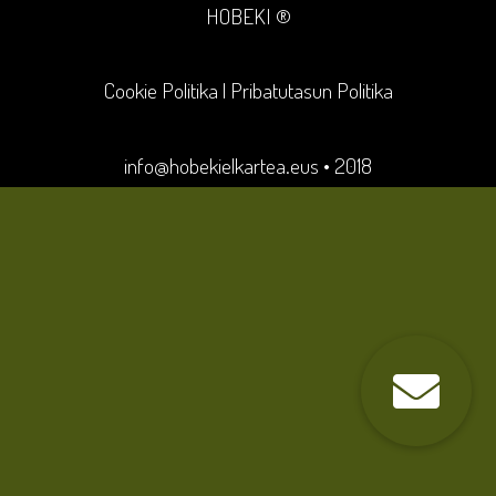
HOBEKI ®
Cookie Politika
|
Pribatutasun Politika
info@hobekielkartea.eus
• 2018