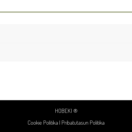
HOBEKI ®
Cookie Politika
|
Pribatutasun Politika