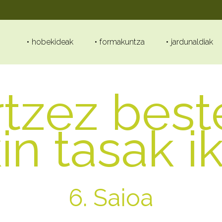
hobekideak
formakuntza
jardunaldiak
rtzez best
n tasak i
6. Saioa