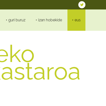
guri buruz
izan hobekide
eus
eko
kastaroa