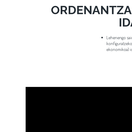
ORDENANTZA 
ID
Lehenengo saio 
konfiguratzeko
ekonomikoa) id