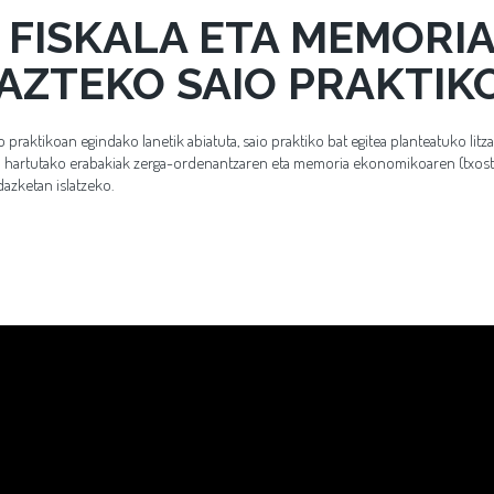
FISKALA ETA MEMORI
AZTEKO SAIO PRAKTIK
praktikoan egindako lanetik abiatuta, saio praktiko bat egitea planteatuko litz
 hartutako erabakiak zerga-ordenantzaren eta memoria ekonomikoaren (txos
azketan islatzeko.