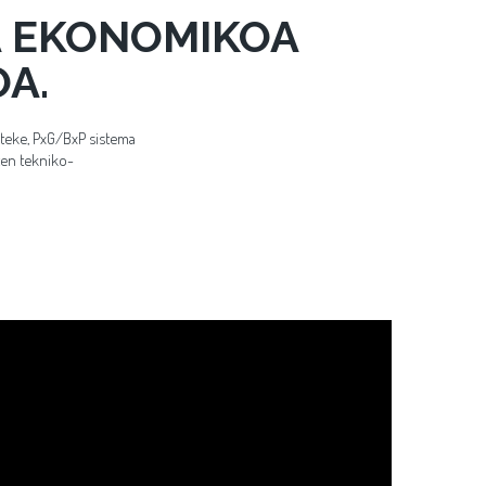
A EKONOMIKOA
OA.
ateke, PxG/BxP sistema
ten tekniko-