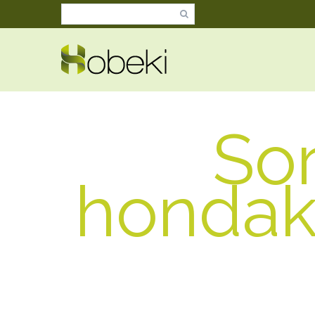
So
hondaki